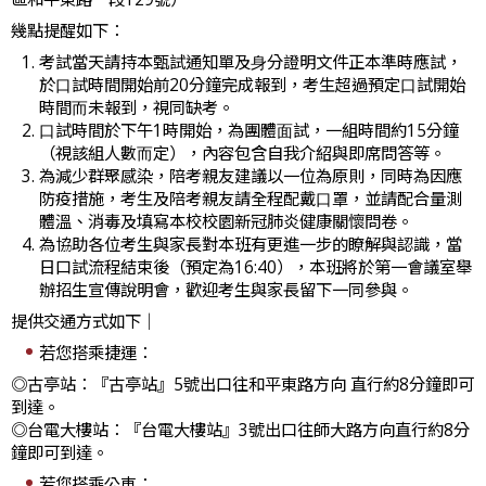
幾點提醒如下：
考試當天請持本甄試通知單及⾝分證明文件正本準時應試，
於⼝試時間開始前20分鐘完成報到，
考⽣超過預定⼝試開始
時間⽽未報到，視同缺考
。
⼝試時間於下午1時開始，為團體⾯試，⼀組時間約15分鐘
（視該組⼈數⽽定），內容包含⾃我介紹與即席問答等。
為減少群聚感染，陪考親友建議以⼀位為原則，同時為因應
防疫措施，考⽣及陪考親友請全程配戴⼝罩，並請配合量測
體溫、消毒及填寫本校校園新冠肺炎健康關懷問卷。
為協助各位考生與家長對本班有更進一步的瞭解與認識，當
日口試流程結束後（預定為16:40），本班將於第一會議室舉
辦招生宣傳說明會，歡迎考生與家長留下一同參與。
提供交通方式如下│
若您搭乘捷運：
◎古亭站：『古亭站』5號出口往和平東路方向 直行約8分鐘即可
到達。
◎台電大樓站：『台電大樓站』3號出口往師大路方向直行約8分
鐘即可到達。
若您搭乘公車：