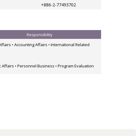
+886-2-77493702
Responsibility
Affairs • Accounting Affairs • International Related
 Affairs • Personnel Business • Program Evaluation