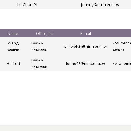
Lu,Chun-Yi
johnny@ntnu.edu.tw
Name
Office_Tel
E-mail
Wang,
+886-2-
• Student 
iamwelkin@ntnu.edu.tw
Welkin
77496996
Affairs
+886-2-
Ho, Lori
loriho68@ntnu.edu.tw
• Academic
77497980