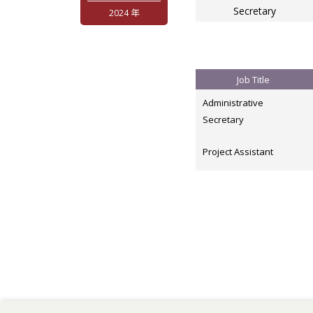
Secretary
2024 年
Job Title
Administrative
Secretary
Project Assistant