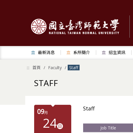
跳
到
主
要
內
容
區
塊
最新消息
系所簡介
招生資訊
:::
首頁
Faculty
Staff
STAFF
Staff
09
月
24
日
Job Title