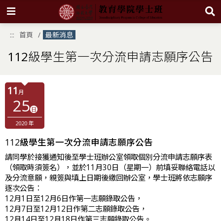
跳
:::
首頁
最新消息
到
主
要
112級學生第一次分流申請志願序公告
內
容
區
塊
11
月
25
日
2020 年
112級學生第一次分流申請志願序公告
請同學於接獲通知後至學士班辦公室領取個別分流申請志願序表
（
領取時須簽名
），並於11月30日（星期一）前填妥
聯絡電話
以
及
分流意願
，
親簽
與
填上日期
後繳回辦公室，學士班將依志願序
逐次公告：
12月1日至12月6日作第一志願錄取公告，
12月7日至12月12日作第二志願錄取公告，
12月14日至12月18日作第三志願錄取公告。